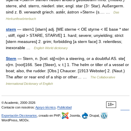
sterre, ahd. sterro, niederl. ster, engl. star (3↑ Star). Außergerm.
sind z. B. verwandt griech. astē̓r, ástron »Stern« (s.… …
Das
Herkunftswörterbuch
stern
— stern1 [stʉrn] adj. [ME sterne < OE styrne < IE base * ster
, stiff, rigid > STARE, STARVE] 1. hard; severe; unyielding; strict
[stern measures] 2. grim; forbidding [a stern face] 3. relentless;
inexorable …
English World dictionary
Stern
— Stern, n. [Icel. stj[=o]rn a steering, or a doubtful AS. ste[
o]rn. [root]166. See {Steer}, v. t.] 1. The helm or tiller of a vessel or
boat; also, the rudder. [Obs.] Chaucer. [1913 Webster] 2. (Naut.)
The after or rear end of a ship or other… …
The Collaborative
International Dictionary of English
© Academic, 2000-2026
18+
Contacte con nosotros:
Apoyo técnico
,
Publicidad
Exportación Diccionarios
, creado en PHP,
Joomla,
Drupal,
WordPress, MODx.