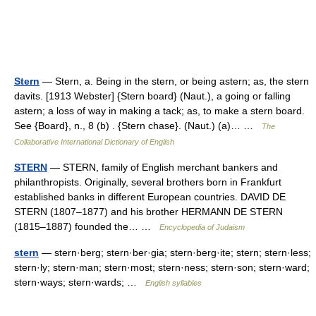
Stern
— Stern, a. Being in the stern, or being astern; as, the stern
davits. [1913 Webster] {Stern board} (Naut.), a going or falling
astern; a loss of way in making a tack; as, to make a stern board.
See {Board}, n., 8 (b) . {Stern chase}. (Naut.) (a)… …
The
Collaborative International Dictionary of English
STERN
— STERN, family of English merchant bankers and
philanthropists. Originally, several brothers born in Frankfurt
established banks in different European countries. DAVID DE
STERN (1807–1877) and his brother HERMANN DE STERN
(1815–1887) founded the… …
Encyclopedia of Judaism
stern
— stern·berg; stern·ber·gia; stern·berg·ite; stern; stern·less;
stern·ly; stern·man; stern·most; stern·ness; stern·son; stern·ward;
stern·ways; stern·wards; …
English syllables