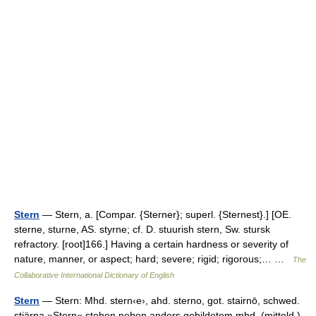
Stern
— Stern, a. [Compar. {Sterner}; superl. {Sternest}.] [OE.
sterne, sturne, AS. styrne; cf. D. stuurish stern, Sw. stursk
refractory. [root]166.] Having a certain hardness or severity of
nature, manner, or aspect; hard; severe; rigid; rigorous;… …
The
Collaborative International Dictionary of English
Stern
— Stern: Mhd. stern‹e›, ahd. sterno, got. stairnō, schwed.
stjärna »Stern« stehen neben anders gebildetem mhd. (mitteld.)