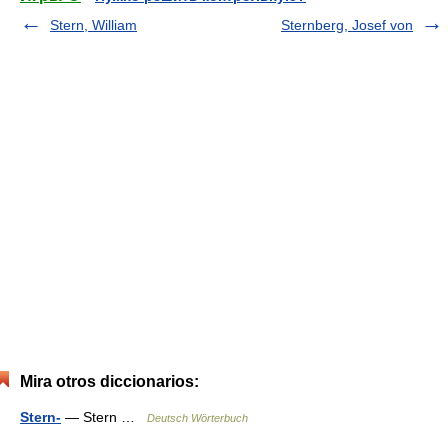
Stern, William
Sternberg, Josef von
Mira otros diccionarios:
Stern-
— Stern …
Deutsch Wörterbuch