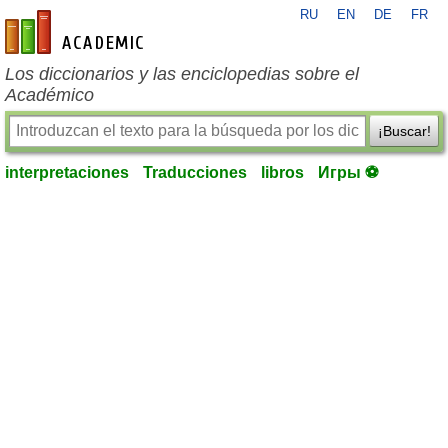
RU
EN
DE
FR
es-academic.com
Los diccionarios y las enciclopedias sobre el
Académico
¡Buscar!
interpretaciones
Traducciones
libros
Игры ⚽